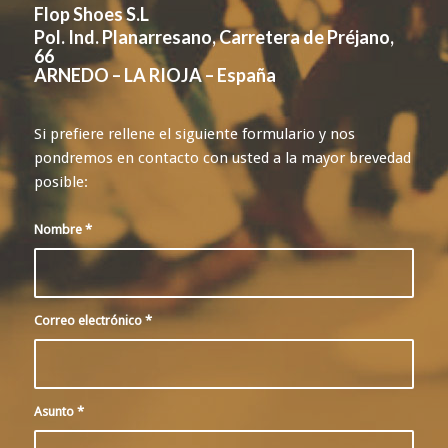
Flop Shoes S.L
Pol. Ind. Planarresano, Carretera de Préjano,
66
ARNEDO – LA RIOJA – España
Si prefiere rellene el siguiente formulario y nos
pondremos en contacto con usted a la mayor brevedad
posible:
Nombre
*
Correo electrónico
*
Asunto
*