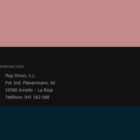
FORMACIÓN
Flop Shoes, S.L.
Pol. Ind. Planarresano, 66
26580 Arnedo – La Rioja
Teléfono: 941 382 088
info@flopshoes.com